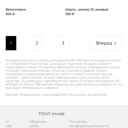
Велосипедки
Шорты , размер 30, розовый
900 ₽
590 ₽
1
2
3
Вперед
Не знаете где купить Шорты для девочек НЕТ БРЕНДА по выгодным ценам
от 449 рублей? Конечно же, на витрине Tout.Modа. В нашем каталоге
представлено более 119 моделей. Выбирайте лучшие предложения со всех
интернет-магазинов Москвы и России в каталоге товаров. Оплата
производится непосредственно на сайте интернет магазина, наш же
интерес - найти для вас лучшее предложение в соотношении цена-
качества. По указанным параметрам мы нашли 119 Шорты для девочек НЕТ
БРЕНДА от 449 до 1798 рублей. Надеемся, вы действительно найдете то, что
вам будем безгранично нравится!
Реклама. Информация о рекламодателях по ссылкам на карточках.
TOUT.moda
О
Обратная
Политика
нас
связь
конфиденциальности