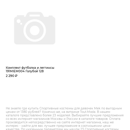
Комплект футболка и леггинсы
191MIEM004 Голубой 128
2 290 ₽
Не знаете где купить Спортивные костюмы для девочек Mek по выгодным
ценам от 1380 рублей? Конечно же, на витрине Tout.Modа. В нашем
каталоге представлено более 23 моделей. Выбирайте лучшие предложения
со всех интернет-магазинов Москвы и России в каталоге товаров. Оплата
производится непосредственно на сайте интернет магазина, наш же
интерес - найти для вас лучшее предложение в соотношении цена-
качества. По указанным параметрам мы нашли 23 Спортивные костюмы