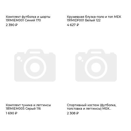
Комплект футболка и шорты
Кружевная блузка-поло и топ MEK
191MIEM001 Синий 170
191MIDF001 Белый 122
2 390 ₽
4 627 ₽
Комплект туника и леггинсы
Спортивный костюм (футболка,
181MIEM005 Серый 116
толстовка и леггинсы) MEK...
1 690 ₽
2 308 ₽