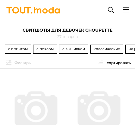
СВИТШОТЫ ДЛЯ ДЕВОЧЕК CHOUPETTE
27 товаров
с принтом
с поясом
с вышивкой
классические
на 
Фильтры
сортировать