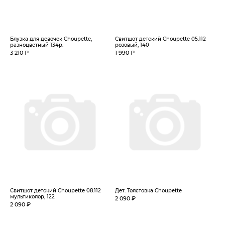
Блузка для девочек Choupette,
Свитшот детский Choupette 05.112
разноцветный 134р.
розовый, 140
3 210 ₽
1 990 ₽
Свитшот детский Choupette 08.112
Дет. Толстовка Choupette
мультиколор, 122
2 090 ₽
2 090 ₽