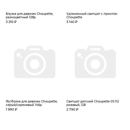
Блузка для девочек Choupette,
Удлиненный свитшот с принтом
разноцветный 128р.
Choupette
3 210 ₽
3 140 ₽
Футболка для девочек Choupette,
Свитшот детский Choupette 05.112
серый/сиреневый 146р.
розовый, 128
1 990 ₽
2 790 ₽