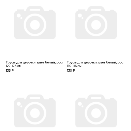
Трусы для девочки, цвет белый, рост
Трусы для девочки, цвет белый, рост
122-128 см
110-116 см
135 ₽
130 ₽