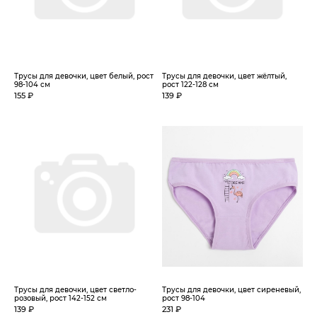
Трусы для девочки, цвет белый, рост
Трусы для девочки, цвет жёлтый,
98-104 см
рост 122-128 см
155 ₽
139 ₽
Трусы для девочки, цвет светло-
Трусы для девочки, цвет сиреневый,
розовый, рост 142-152 см
рост 98-104
139 ₽
231 ₽