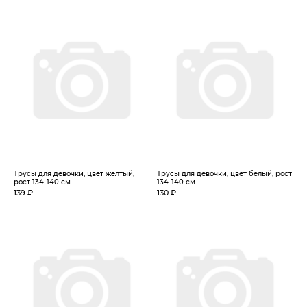
Трусы для девочки, цвет жёлтый,
Трусы для девочки, цвет белый, рост
рост 134-140 см
134-140 см
139 ₽
130 ₽