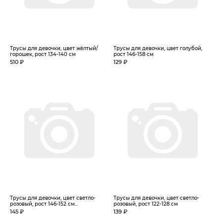
Трусы для девочки, цвет жёлтый/
Трусы для девочки, цвет голубой,
горошек, рост 134-140 см
рост 146-158 см
510 ₽
129 ₽
Трусы для девочки, цвет светло-
Трусы для девочки, цвет светло-
розовый, рост 146-152 см...
розовый, рост 122-128 см
145 ₽
139 ₽