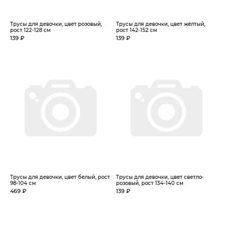
Трусы для девочки, цвет розовый,
Трусы для девочки, цвет жёлтый,
рост 122-128 см
рост 142-152 см
139 ₽
139 ₽
Трусы для девочки, цвет белый, рост
Трусы для девочки, цвет светло-
98-104 см
розовый, рост 134-140 см
469 ₽
139 ₽