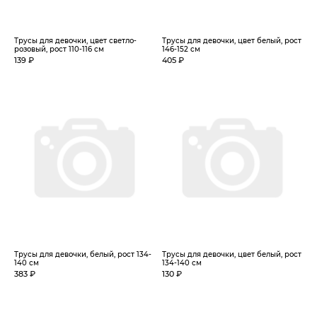
Трусы для девочки, цвет светло-
Трусы для девочки, цвет белый, рост
розовый, рост 110-116 см
146-152 см
139 ₽
405 ₽
Трусы для девочки, белый, рост 134-
Трусы для девочки, цвет белый, рост
140 см
134-140 см
383 ₽
130 ₽