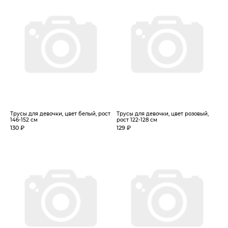
Трусы для девочки, цвет белый, рост
Трусы для девочки, цвет розовый,
146-152 см
рост 122-128 см
130 ₽
129 ₽