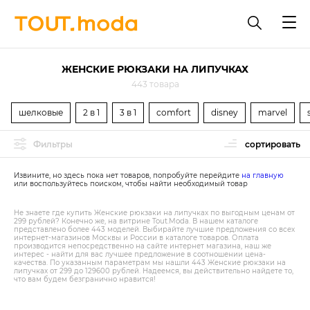
ЖЕНСКИЕ РЮКЗАКИ НА ЛИПУЧКАХ
443 товара
шелковые
2 в 1
3 в 1
comfort
disney
marvel
Фильтры
сортировать
Извините, но здесь пока нет товаров, попробуйте перейдите
на главную
или воспользуйтесь поиском, чтобы найти необходимый товар
Не знаете где купить Женские рюкзаки на липучках по выгодным ценам от
299 рублей? Конечно же, на витрине Tout.Modа. В нашем каталоге
представлено более 443 моделей. Выбирайте лучшие предложения со всех
интернет-магазинов Москвы и России в каталоге товаров. Оплата
производится непосредственно на сайте интернет магазина, наш же
интерес - найти для вас лучшее предложение в соотношении цена-
качества. По указанным параметрам мы нашли 443 Женские рюкзаки на
липучках от 299 до 129600 рублей. Надеемся, вы действительно найдете то,
что вам будем безгранично нравится!