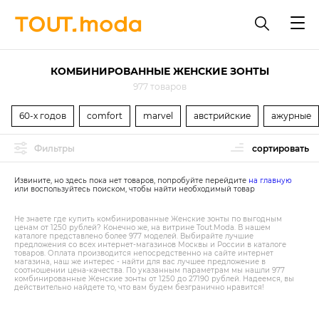
КОМБИНИРОВАННЫЕ ЖЕНСКИЕ ЗОНТЫ
977 товаров
60-х годов
comfort
marvel
австрийские
ажурные
Фильтры
сортировать
Извините, но здесь пока нет товаров, попробуйте перейдите
на главную
или воспользуйтесь поиском, чтобы найти необходимый товар
Не знаете где купить комбинированные Женские зонты по выгодным
ценам от 1250 рублей? Конечно же, на витрине Tout.Modа. В нашем
каталоге представлено более 977 моделей. Выбирайте лучшие
предложения со всех интернет-магазинов Москвы и России в каталоге
товаров. Оплата производится непосредственно на сайте интернет
магазина, наш же интерес - найти для вас лучшее предложение в
соотношении цена-качества. По указанным параметрам мы нашли 977
комбинированные Женские зонты от 1250 до 27190 рублей. Надеемся, вы
действительно найдете то, что вам будем безгранично нравится!