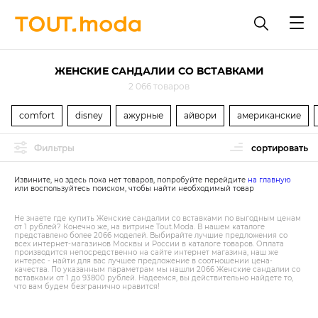
ЖЕНСКИЕ САНДАЛИИ СО ВСТАВКАМИ
2 066 товаров
comfort
disney
ажурные
айвори
американские
Фильтры
сортировать
Извините, но здесь пока нет товаров, попробуйте перейдите
на главную
или воспользуйтесь поиском, чтобы найти необходимый товар
Не знаете где купить Женские сандалии со вставками по выгодным ценам
от 1 рублей? Конечно же, на витрине Tout.Modа. В нашем каталоге
представлено более 2066 моделей. Выбирайте лучшие предложения со
всех интернет-магазинов Москвы и России в каталоге товаров. Оплата
производится непосредственно на сайте интернет магазина, наш же
интерес - найти для вас лучшее предложение в соотношении цена-
качества. По указанным параметрам мы нашли 2066 Женские сандалии со
вставками от 1 до 93800 рублей. Надеемся, вы действительно найдете то,
что вам будем безгранично нравится!