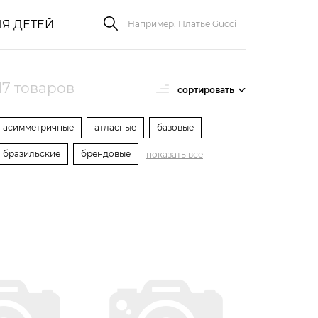
Я ДЕТЕЙ
17 товаров
сортировать
асимметричные
атласные
базовые
бразильские
брендовые
показать все