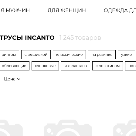
ЛЯ МУЖЧИН
ДЛЯ ЖЕНЩИН
ОДЕЖДА ДЛ
ТРУСЫ INCANTO
1 245 товаров
 принтом
с вышивкой
классические
на резинке
узкие
облегающие
хлопковые
из эластана
с логотипом
пов
Цена