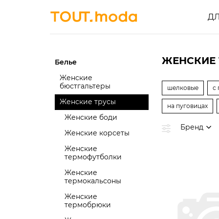
Д
ЖЕНСКИЕ 
Белье
Женские
бюстгальтеры
шелковые
с
Женские трусы
на пуговицах
Женские боди
Бренд
Женские корсеты
Женские
термофутболки
Женские
термокальсоны
Женские
термобрюки