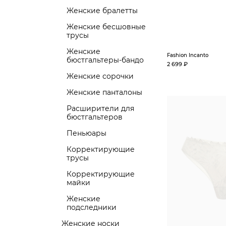
Женские бралетты
Женские бесшовные
трусы
Женские
Fashion Incanto
бюстгальтеры-бандо
2 699 ₽
Женские сорочки
Женские панталоны
Расширители для
бюстгальтеров
Пеньюары
Корректирующие
трусы
Корректирующие
майки
Женские
подследники
Женские носки