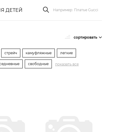
Я ДЕТЕЙ
сортировать
стрейч
камуфляжные
легкие
седневные
свободные
показать все