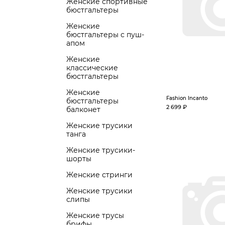
Женские спортивные
бюстгальтеры
Женские
бюстгальтеры с пуш-
апом
Женские
классические
бюстгальтеры
Женские
Fashion Incanto
бюстгальтеры
2 699 ₽
балконет
Женские трусики
танга
Женские трусики-
шорты
Женские стринги
Женские трусики
слипы
Женские трусы
брифы