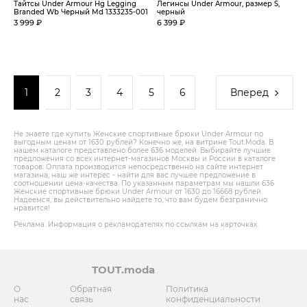
Тайтсы Under Armour Hg Legging
Легинсы Under Armour, размер S,
Branded Wb Черный Md 1333235-001
черный
3 999 ₽
6 399 ₽
1
2
3
4
5
6
Вперед
Не знаете где купить Женские спортивные брюки Under Armour по
выгодным ценам от 1630 рублей? Конечно же, на витрине Tout.Modа. В
нашем каталоге представлено более 636 моделей. Выбирайте лучшие
предложения со всех интернет-магазинов Москвы и России в каталоге
товаров. Оплата производится непосредственно на сайте интернет
магазина, наш же интерес - найти для вас лучшее предложение в
соотношении цена-качества. По указанным параметрам мы нашли 636
Женские спортивные брюки Under Armour от 1630 до 16668 рублей.
Надеемся, вы действительно найдете то, что вам будем безгранично
нравится!
Реклама. Информация о рекламодателях по ссылкам на карточках.
TOUT.moda
О
Обратная
Политика
нас
связь
конфиденциальности