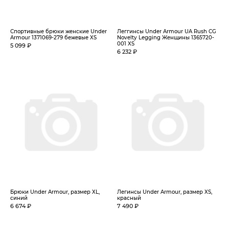
Спортивные брюки женские Under
Леггинсы Under Armour UA Rush CG
Armour 1371069-279 бежевые XS
Novelty Legging Женщины 1365720-
001 XS
5 099 ₽
6 232 ₽
Брюки Under Armour, размер XL,
Легинсы Under Armour, размер XS,
синий
красный
6 674 ₽
7 490 ₽