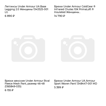
Леггинсы Under Armour UA Base
Брюки Under Armour ColdGear ®
Legging 2.0 Женщины 1343325-001
Infrared Chutes 10K PrimaLoft ®
LG
Insulated Женщины...
6 890 ₽
14 790 ₽
Брюки женские Under Armour Rival
Брюки Under Armour UA Armour
Fleece Mesh Pant, размер 46-48
Sport Woven Pant 1348447-001 MD
(1365849-035)
5 399 ₽
6 155 ₽