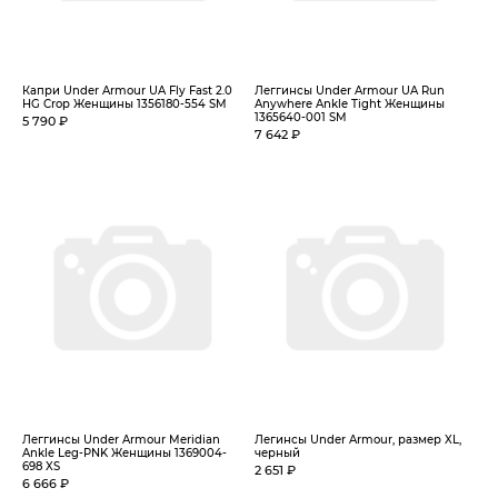
Капри Under Armour UA Fly Fast 2.0
Леггинсы Under Armour UA Run
HG Crop Женщины 1356180-554 SM
Anywhere Ankle Tight Женщины
1365640-001 SM
5 790 ₽
7 642 ₽
Леггинсы Under Armour Meridian
Легинсы Under Armour, размер XL,
Ankle Leg-PNK Женщины 1369004-
черный
698 XS
2 651 ₽
6 666 ₽