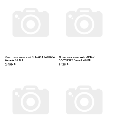
Лонгслив женский MINAKU 9467654
Лонгслив женский MINAKU
белый 44 RU
000719392 белый 46 RU
2 499 ₽
1 426 ₽