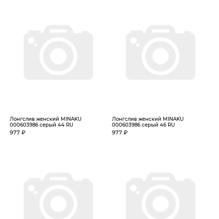
Лонгслив женский MINAKU
Лонгслив женский MINAKU
000603986 серый 44 RU
000603986 серый 46 RU
977 ₽
977 ₽