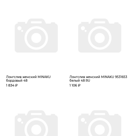
Лонгслив женский MINAKU
Лонгслив женский MINAKU 9531653
бордовый 48
белый 48 RU
1 834 ₽
1 106 ₽