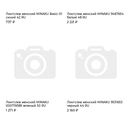
Лонгслив женский MINAKU Basic-01
Лонгслив женский MINAKU 9467654
синий 42 RU
белый 48 RU
737 ₽
2 221 ₽
Лонгслив женский MINAKU
Лонгслив женский MINAKU 9531653
000719389 зеленый 50 RU
черный 44 RU
1 271 ₽
2 160 ₽