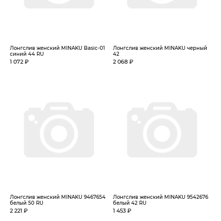
Лонгслив женский MINAKU Basic-01
Лонгслив женский MINAKU черный
синий 44 RU
42
1 072 ₽
2 068 ₽
Лонгслив женский MINAKU 9467654
Лонгслив женский MINAKU 9542676
белый 50 RU
белый 42 RU
2 221 ₽
1 453 ₽