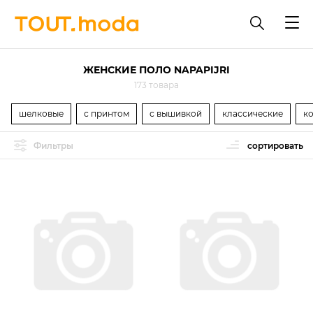
ЖЕНСКИЕ ПОЛО NAPAPIJRI
173 товара
шелковые
с принтом
с вышивкой
классические
к
Фильтры
сортировать