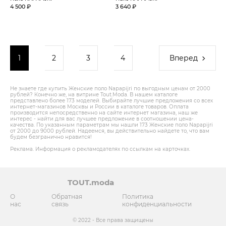
4 500 ₽
3 640 ₽
1
2
3
4
Вперед
Не знаете где купить Женские поло Napapijri по выгодным ценам от 2000
рублей? Конечно же, на витрине Tout.Modа. В нашем каталоге
представлено более 173 моделей. Выбирайте лучшие предложения со всех
интернет-магазинов Москвы и России в каталоге товаров. Оплата
производится непосредственно на сайте интернет магазина, наш же
интерес - найти для вас лучшее предложение в соотношении цена-
качества. По указанным параметрам мы нашли 173 Женские поло Napapijri
от 2000 до 9000 рублей. Надеемся, вы действительно найдете то, что вам
будем безгранично нравится!
Реклама. Информация о рекламодателях по ссылкам на карточках.
TOUT.moda
О
Обратная
Политика
нас
связь
конфиденциальности
© 2022 - Все права защищены