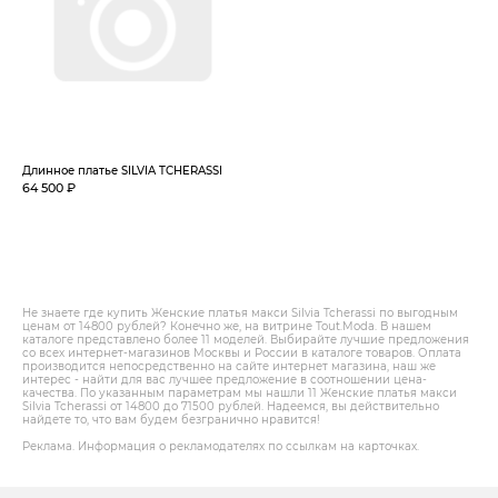
Длинное платье SILVIA TCHERASSI
64 500 ₽
Не знаете где купить Женские платья макси Silvia Tcherassi по выгодным
ценам от 14800 рублей? Конечно же, на витрине Tout.Modа. В нашем
каталоге представлено более 11 моделей. Выбирайте лучшие предложения
со всех интернет-магазинов Москвы и России в каталоге товаров. Оплата
производится непосредственно на сайте интернет магазина, наш же
интерес - найти для вас лучшее предложение в соотношении цена-
качества. По указанным параметрам мы нашли 11 Женские платья макси
Silvia Tcherassi от 14800 до 71500 рублей. Надеемся, вы действительно
найдете то, что вам будем безгранично нравится!
Реклама. Информация о рекламодателях по ссылкам на карточках.