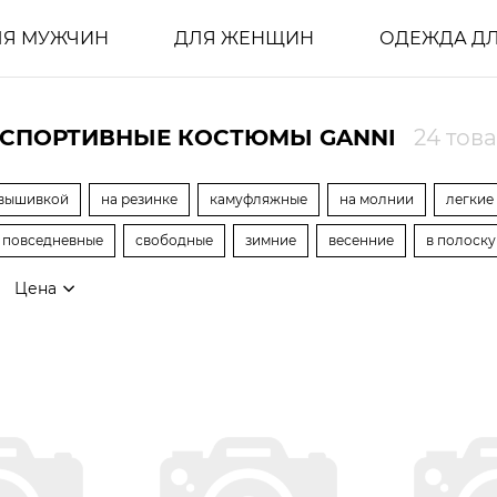
ЛЯ МУЖЧИН
ДЛЯ ЖЕНЩИН
ОДЕЖДА ДЛ
 СПОРТИВНЫЕ КОСТЮМЫ GANNI
24 тов
 вышивкой
на резинке
камуфляжные
на молнии
легкие
повседневные
свободные
зимние
весенние
в полоску
Цена