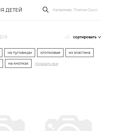
Я ДЕТЕЙ
ара
сортировать
на пуговицах
хлопковые
из эластана
на кнопках
показать все