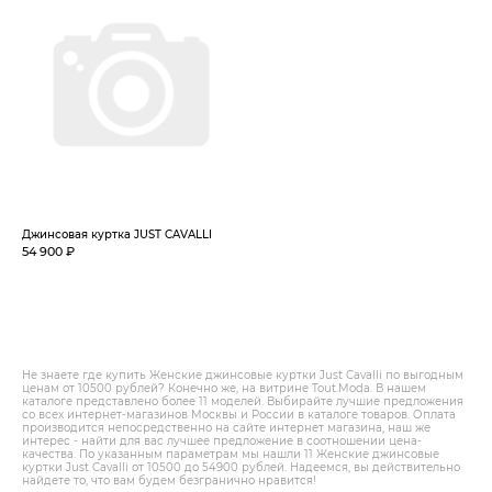
Джинсовая куртка JUST CAVALLI
54 900 ₽
Не знаете где купить Женские джинсовые куртки Just Cavalli по выгодным
ценам от 10500 рублей? Конечно же, на витрине Tout.Modа. В нашем
каталоге представлено более 11 моделей. Выбирайте лучшие предложения
со всех интернет-магазинов Москвы и России в каталоге товаров. Оплата
производится непосредственно на сайте интернет магазина, наш же
интерес - найти для вас лучшее предложение в соотношении цена-
качества. По указанным параметрам мы нашли 11 Женские джинсовые
куртки Just Cavalli от 10500 до 54900 рублей. Надеемся, вы действительно
найдете то, что вам будем безгранично нравится!