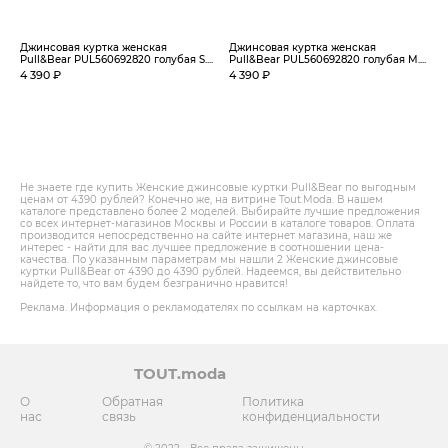
Джинсовая куртка женская
Джинсовая куртка женская
Pull&Bear PUL560692820 голубая S....
Pull&Bear PUL560692820 голубая M....
4 390 ₽
4 390 ₽
Не знаете где купить Женские джинсовые куртки Pull&Bear по выгодным
ценам от 4390 рублей? Конечно же, на витрине Tout.Modа. В нашем
каталоге представлено более 2 моделей. Выбирайте лучшие предложения
со всех интернет-магазинов Москвы и России в каталоге товаров. Оплата
производится непосредственно на сайте интернет магазина, наш же
интерес - найти для вас лучшее предложение в соотношении цена-
качества. По указанным параметрам мы нашли 2 Женские джинсовые
куртки Pull&Bear от 4390 до 4390 рублей. Надеемся, вы действительно
найдете то, что вам будем безгранично нравится!
Реклама. Информация о рекламодателях по ссылкам на карточках.
TOUT.moda
О
Обратная
Политика
нас
связь
конфиденциальности