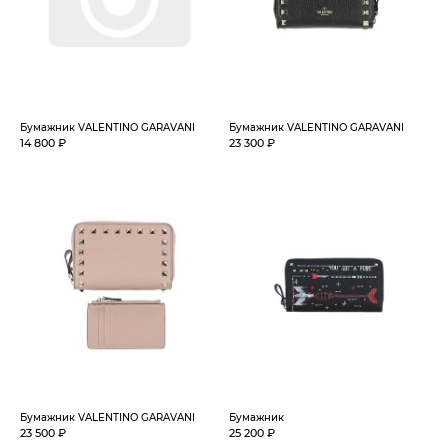
Бумажник VALENTINO GARAVANI
Бумажник VALENTINO GARAVANI
14 800 ₽
23 300 ₽
Бумажник VALENTINO GARAVANI
Бумажник
23 500 ₽
25 200 ₽