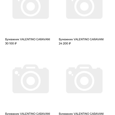
Бумажник VALENTINO GARAVANI
Бумажник VALENTINO GARAVANI
30 100 ₽
24 200 ₽
Бумажник VALENTINO GARAVANI
Бумажник VALENTINO GARAVANI