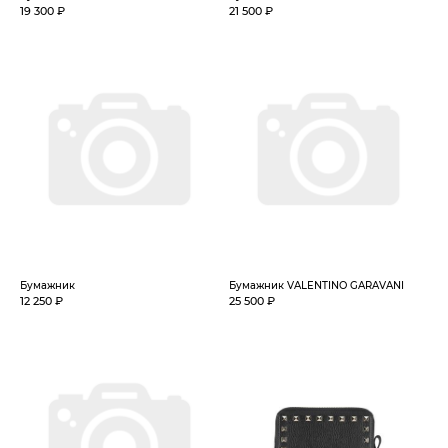
19 300 ₽
21 500 ₽
Бумажник
Бумажник VALENTINO GARAVANI
12 250 ₽
25 500 ₽