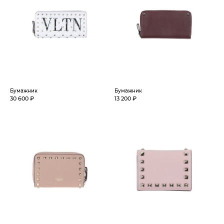
Бумажник
Бумажник
30 600 ₽
13 200 ₽