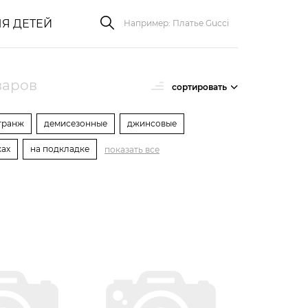
Я ДЕТЕЙ
варов
сортировать
гранж
демисезонные
джинсовые
ках
на подкладке
показать все