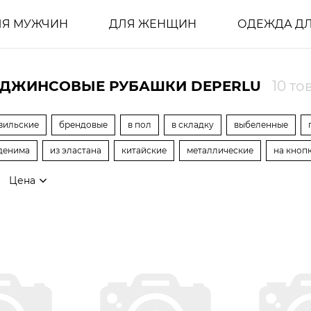
ЛЯ МУЖЧИН
ДЛЯ ЖЕНЩИН
ОДЕЖДА ДЛ
 ДЖИНСОВЫЕ РУБАШКИ DEPERLU
10 то
зильские
брендовые
в пол
в складку
выбеленные
 денима
из эластана
китайские
металлические
на кноп
Цена