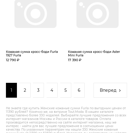
Кожаная сумка кросс-боди Furla
Кожаная сумка кросс-боди Aster
1927 Furla
Mini Furla
12 790 ₽
17 390 ₽
1
2
3
4
5
6
Вперед
Не знаете где купить Женские кожаные сумки Furla по выгодным ценам от
11390 рублей? Конечно же, на витрине Tout.Modа. В нашем каталоге
представлено более 330 моделей. Выбирайте лучшие предложения со всех
интернет-магазинов Москвы и России в каталоге товаров. Оплата
производится непосредственно на сайте интернет магазина, наш же
интерес - найти для вас лучшее предложение в соотношении цена-
качества. По указанным параметрам мы нашли 330 Женские кожаные