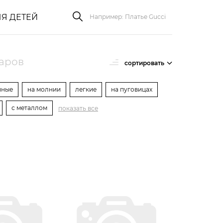
Я ДЕТЕЙ
варов
сортировать
нные
на молнии
легкие
на пуговицах
с металлом
показать все