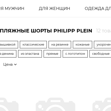
ЛЯ МУЖЧИН
ДЛЯ ЖЕНЩИН
ОДЕЖДА ДЛ
ПЛЯЖНЫЕ ШОРТЫ PHILIPP PLEIN
12 то
 вышивкой
классические
на резинке
кожаные
укороче
з денима
из эластана
прямые
с логотипом
свободные
Цена