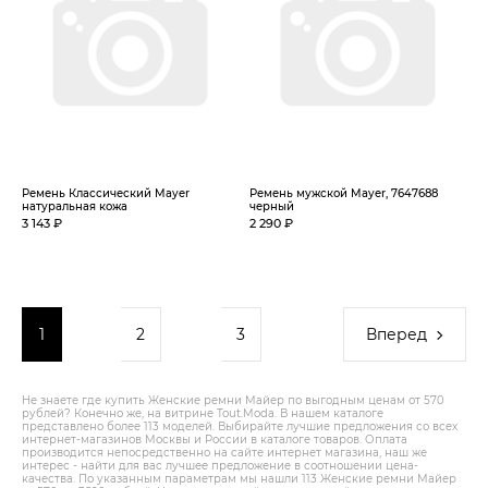
Ремень Классический Mayer
Ремень мужской Mayer, 7647688
натуральная кожа
черный
3 143 ₽
2 290 ₽
1
2
3
Вперед
Не знаете где купить Женские ремни Майер по выгодным ценам от 570
рублей? Конечно же, на витрине Tout.Modа. В нашем каталоге
представлено более 113 моделей. Выбирайте лучшие предложения со всех
интернет-магазинов Москвы и России в каталоге товаров. Оплата
производится непосредственно на сайте интернет магазина, наш же
интерес - найти для вас лучшее предложение в соотношении цена-
качества. По указанным параметрам мы нашли 113 Женские ремни Майер