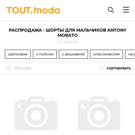
РАСПРОДАЖА - ШОРТЫ ДЛЯ МАЛЬЧИКОВ ANTONY
MORATO
6 товаров
шелковые
с поясом
с вышивкой
классические
на 
Фильтры
сортировать