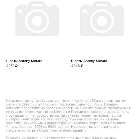
Шорты Antony Morato
Шорты Antony Morato
4 152 ₽
4 146 ₽
Не знаете где купить Шорты для мальчиков Antony Morato по выгодным
ценам от 2999 рублей? Конечно же, на витрине Tout.Modа. В нашем
каталоге представлено более 6 моделей. Выбирайте лучшие предложения
со всех интернет-магазинов Москвы и России в каталоге товаров. Оплата
производится непосредственно на сайте интернет магазина, наш же
интерес - найти для вас лучшее предложение в соотношении цена-
качества. По указанным параметрам мы нашли 6 Шорты для мальчиков
Antony Morato от 2999 до 8000 рублей. Надеемся, вы действительно
найдете то, что вам будем безгранично нравится!
Реклама. Информация о рекламодателях по ссылкам на карточках.