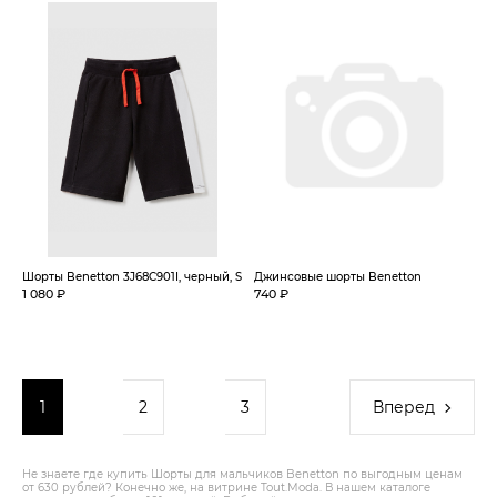
Шорты Benetton 3J68C901I, черный, S
Джинсовые шорты Benetton
1 080 ₽
740 ₽
1
2
3
Вперед
Не знаете где купить Шорты для мальчиков Benetton по выгодным ценам
от 630 рублей? Конечно же, на витрине Tout.Modа. В нашем каталоге