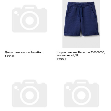
Джинсовые шорты Benetton
Шорты детские Benetton 3J68C901G,
темно-синий, XL
1 230 ₽
1 990 ₽