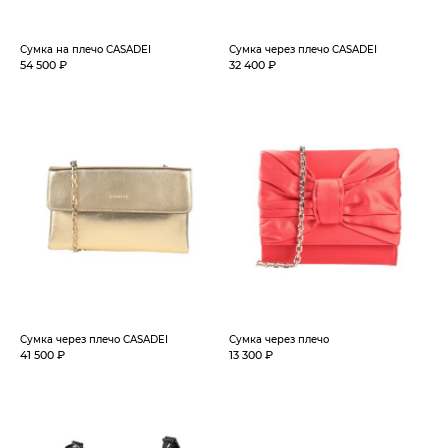
Сумка на плечо CASADEI
Сумка через плечо CASADEI
54 500 ₽
32 400 ₽
Сумка через плечо CASADEI
Сумка через плечо
41 500 ₽
13 300 ₽