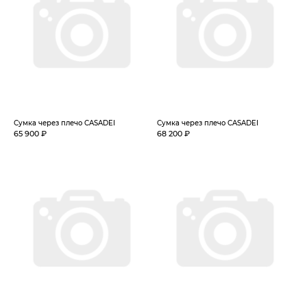
Сумка через плечо CASADEI
Сумка через плечо CASADEI
65 900 ₽
68 200 ₽