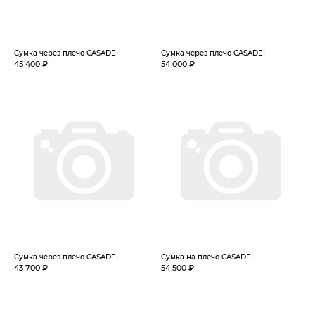
Сумка через плечо CASADEI
Сумка через плечо CASADEI
45 400 ₽
54 000 ₽
Сумка через плечо CASADEI
Сумка на плечо CASADEI
43 700 ₽
54 500 ₽