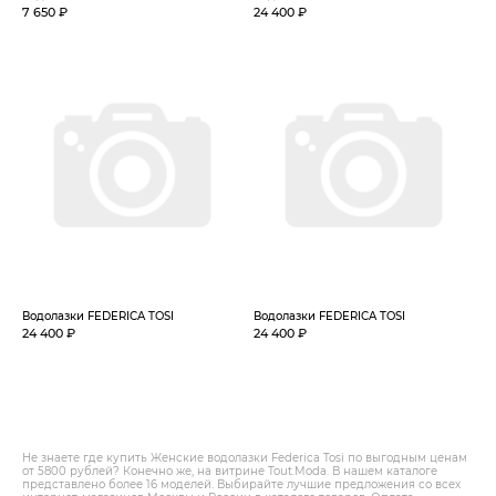
7 650 ₽
24 400 ₽
Водолазки FEDERICA TOSI
Водолазки FEDERICA TOSI
24 400 ₽
24 400 ₽
Не знаете где купить Женские водолазки Federica Tosi по выгодным ценам
от 5800 рублей? Конечно же, на витрине Tout.Modа. В нашем каталоге
представлено более 16 моделей. Выбирайте лучшие предложения со всех