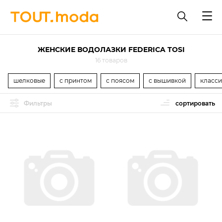
ЖЕНСКИЕ ВОДОЛАЗКИ FEDERICA TOSI
16 товаров
шелковые
с принтом
с поясом
с вышивкой
класси
Фильтры
сортировать