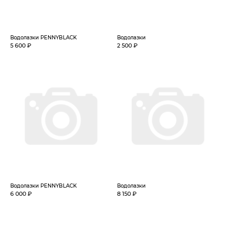
Водолазки PENNYBLACK
Водолазки
5 600 ₽
2 500 ₽
Водолазки PENNYBLACK
Водолазки
6 000 ₽
8 150 ₽