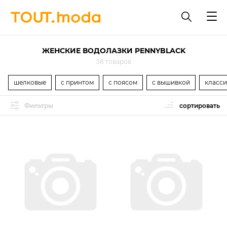
ЖЕНСКИЕ ВОДОЛАЗКИ PENNYBLACK
58 товаров
шелковые
с принтом
с поясом
с вышивкой
класси
Фильтры
сортировать