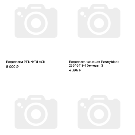
Водолазки PENNYBLACK
Водолазка женская Pennyblack
23646419-1 бежевая S
8 000 ₽
4 396 ₽