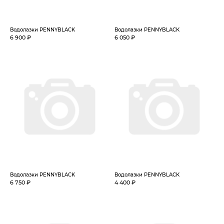
Водолазки PENNYBLACK
Водолазки PENNYBLACK
6 900 ₽
6 050 ₽
Водолазки PENNYBLACK
Водолазки PENNYBLACK
6 750 ₽
4 400 ₽