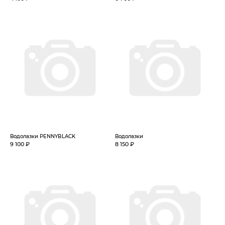
Водолазки PENNYBLACK
Водолазки
9 100 ₽
8 150 ₽