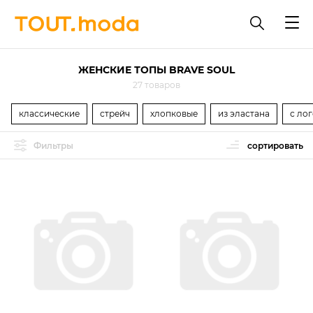
ЖЕНСКИЕ ТОПЫ BRAVE SOUL
27 товаров
классические
стрейч
хлопковые
из эластана
с ло
Фильтры
сортировать