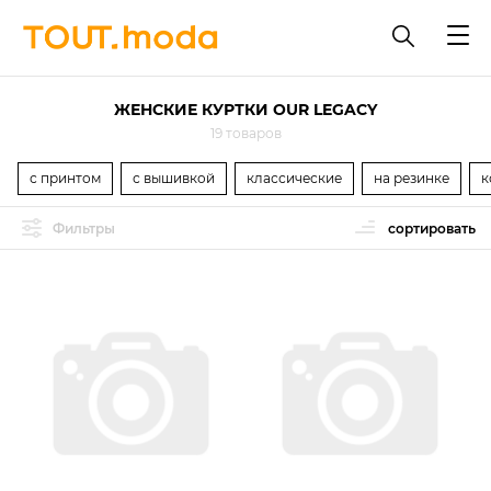
ЖЕНСКИЕ КУРТКИ OUR LEGACY
19 товаров
с принтом
с вышивкой
классические
на резинке
к
Фильтры
сортировать