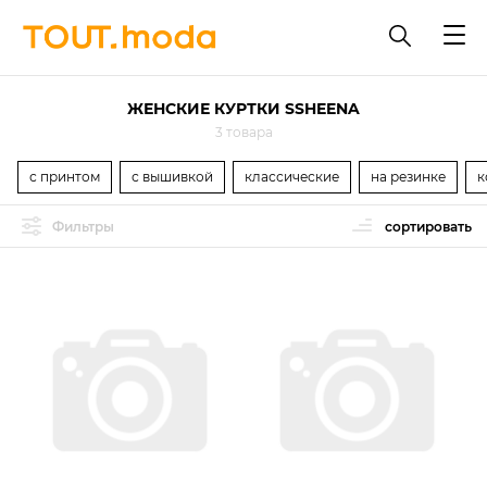
ЖЕНСКИЕ КУРТКИ SSHEENA
3 товара
с принтом
с вышивкой
классические
на резинке
к
Фильтры
сортировать