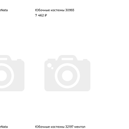
eNata
Юбочные костюмы 30993
7 462 ₽
eNata
Юбочные костюмы 32197 ментол