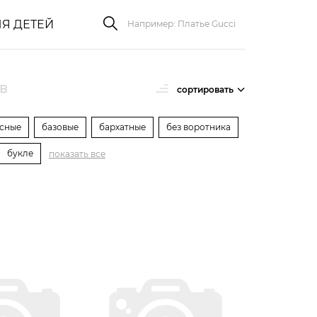
Я ДЕТЕЙ
в
сортировать
асные
базовые
бархатные
без воротника
букле
показать все