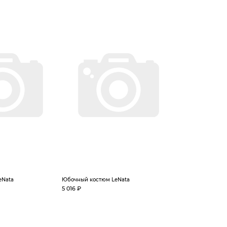
eNata
Юбочный костюм LeNata
5 016 ₽