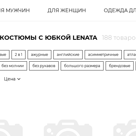
ЛЯ МУЖЧИН
ДЛЯ ЖЕНЩИН
ОДЕЖДА ДЛ
КОСТЮМЫ С ЮБКОЙ LENATA
188 товаро
вые
2 в 1
ажурные
английские
асимметричные
атл
без молнии
без рукавов
большого размера
брендовые
Цена