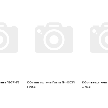
тье П3-3746/8
Юбочные костюмы Платье П4-4503/1
Юбочные костюмы П
1 895 ₽
3 193 ₽