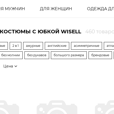
ЛЯ МУЖЧИН
ДЛЯ ЖЕНЩИН
ОДЕЖДА ДЛ
КОСТЮМЫ С ЮБКОЙ WISELL
460 товар
вые
2 в 1
ажурные
английские
асимметричные
атл
без молнии
без рукавов
большого размера
брендовые
Цена