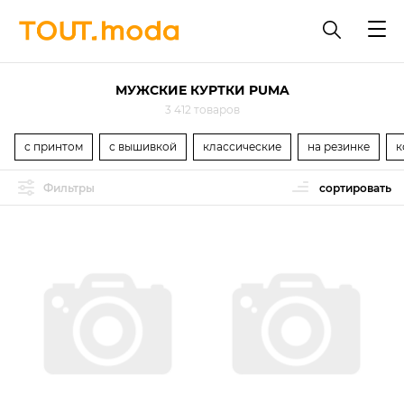
МУЖСКИЕ КУРТКИ PUMA
3 412 товаров
с принтом
с вышивкой
классические
на резинке
к
Фильтры
сортировать