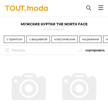
МУЖСКИЕ КУРТКИ THE NORTH FACE
2 270 товаров
с принтом
с вышивкой
классические
на резинке
к
Фильтры
сортировать