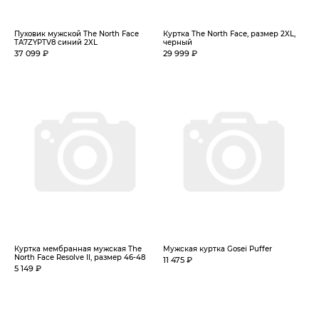
Пуховик мужской The North Face
Куртка The North Face, размер 2XL,
TA7ZYPTV8 синий 2XL
черный
37 099 ₽
29 999 ₽
Куртка мембранная мужская The
Мужская куртка Gosei Puffer
North Face Resolve II, размер 46-48
11 475 ₽
5 149 ₽