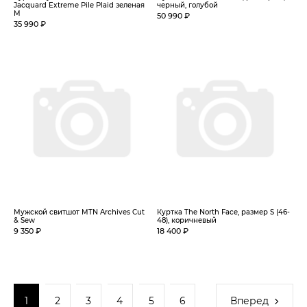
Jacquard Extreme Pile Plaid зеленая
черный, голубой
M
50 990 ₽
35 990 ₽
Мужской свитшот MTN Archives Cut
Куртка The North Face, размер S (46-
& Sew
48), коричневый
9 350 ₽
18 400 ₽
1
2
3
4
5
6
Вперед