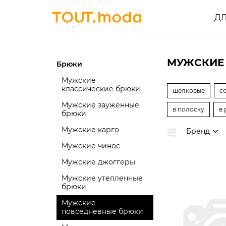
Д
МУЖСКИЕ 
Брюки
Мужские
классические брюки
шелковые
c
Мужские зауженные
в полоску
в 
брюки
Мужские карго
Бренд
Мужские чинос
Мужские джоггеры
Мужские утепленные
брюки
Мужские
повседневные брюки