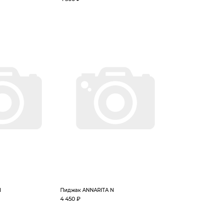
N
Пиджак ANNARITA N
4 450 ₽