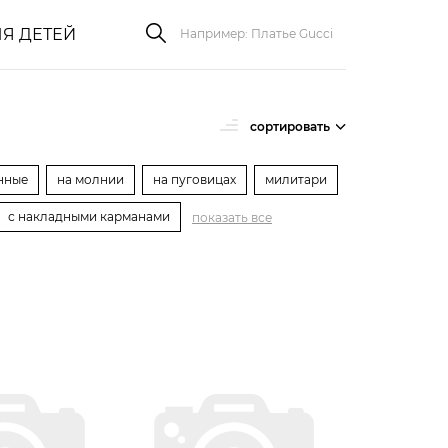
Я ДЕТЕЙ
сортировать
нные
на молнии
на пуговицах
милитари
с накладными карманами
показать все