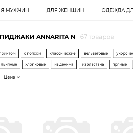
ЛЯ МУЖЧИН
ДЛЯ ЖЕНЩИН
ОДЕЖДА ДЛ
ПИДЖАКИ ANNARITA N
67 товаров
 принтом
с поясом
классические
вельветовые
укороче
льняные
хлопковые
из денима
из эластана
прямые
Цена