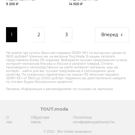
9 200 ₽
14 500 ₽
1
2
3
Вперед
Не знаете где купить Женские пиджаки JERRY KEY по выгодным ценам от
3600 рублей? Конечно же, на витрине Tout.Modа. В нашем каталоге
представлено более 135 моделей. Выбирайте лучшие предложения со всех
интернет-магазинов Москвы и России в каталоге товаров. Оплата
производится непосредственно на сайте интернет магазина, наш же
интерес - найти для вас лучшее предложение в соотношении цена-
качества. По указанным параметрам мы нашли 135 Женские пиджаки
JERRY KEY от 3600 до 21000 рублей. Надеемся, вы действительно найдете
то, что вам будем безгранично нравится!
Реклама. Информация о рекламодателях по ссылкам на карточках.
TOUT.moda
О
Обратная
Политика
нас
связь
конфиденциальности
© 2022 - Все права защищены