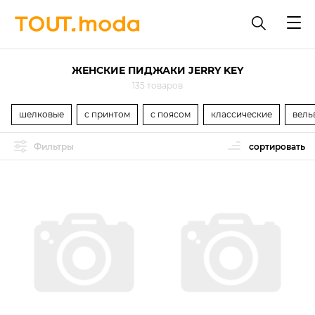
ЖЕНСКИЕ ПИДЖАКИ JERRY KEY
135 товаров
шелковые
с принтом
с поясом
классические
вель
Фильтры
сортировать