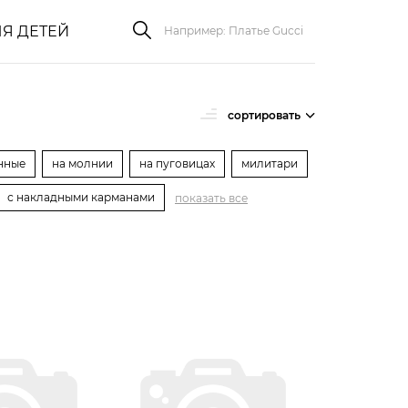
Я ДЕТЕЙ
сортировать
нные
на молнии
на пуговицах
милитари
с накладными карманами
показать все