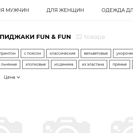
ЛЯ МУЖЧИН
ДЛЯ ЖЕНЩИН
ОДЕЖДА ДЛ
ПИДЖАКИ FUN & FUN
22 товара
 принтом
с поясом
классические
вельветовые
укороче
льняные
хлопковые
из денима
из эластана
прямые
Цена