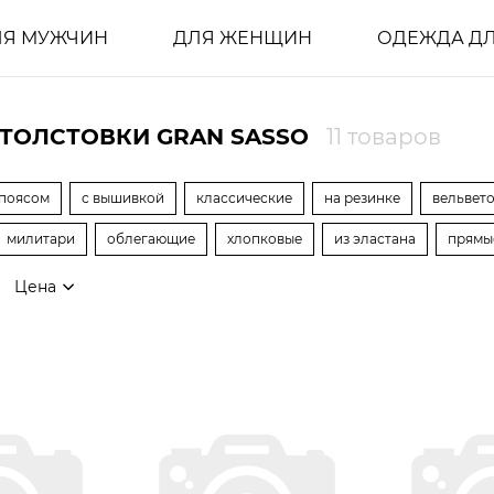
ЛЯ МУЖЧИН
ДЛЯ ЖЕНЩИН
ОДЕЖДА ДЛ
ТОЛСТОВКИ GRAN SASSO
11 товаров
 поясом
с вышивкой
классические
на резинке
вельвет
милитари
облегающие
хлопковые
из эластана
прямы
Цена