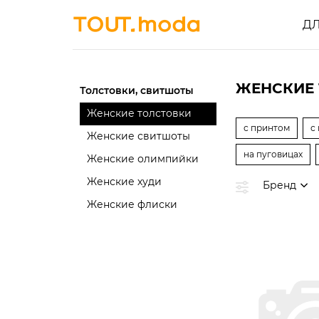
Д
ЖЕНСКИЕ 
Толстовки, свитшоты
Женские толстовки
с принтом
с
Женские свитшоты
на пуговицах
Женские олимпийки
Женские худи
Бренд
Женские флиски