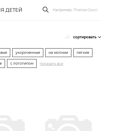
Я ДЕТЕЙ
сортировать
овые
укороченные
на молнии
легкие
е
с логотипом
показать все