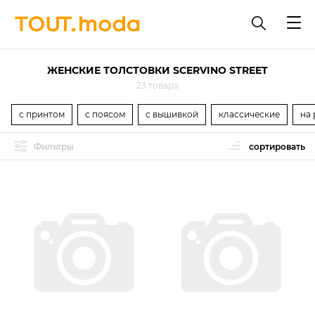
ЖЕНСКИЕ ТОЛСТОВКИ SCERVINO STREET
23 товара
с принтом
с поясом
с вышивкой
классические
на 
Фильтры
сортировать