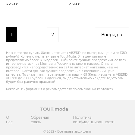
3 260 ₽
2 510 ₽
1
2
Вперед
Не знаете где купить Женские жакеты VISERDI по выгодным ценам от 1380
рублей? Конечно же, на витрине Tout.Modа. В нашем каталоге
представлено более 69 моделей. Выбирайте лучшие предложения со всех
интернет-магазинов Москвы и России в каталоге товаров. Оплата
производится непосредственно на сайте интернет магазина, наш же
интерес - найти для вас лучшее предложение в соотношении цена-
качества. По указанным параметрам мы нашли 69 Женские жакеты VISERDI
от 1380 до 7090 рублей. Надеемся, вы действительно найдете то, что вам
будем безгранично нравится!
Реклама. Информация о рекламодателях по ссылкам на карточках.
TOUT.moda
О
Обратная
Политика
нас
связь
конфиденциальности
© 2022 - Все права защищены